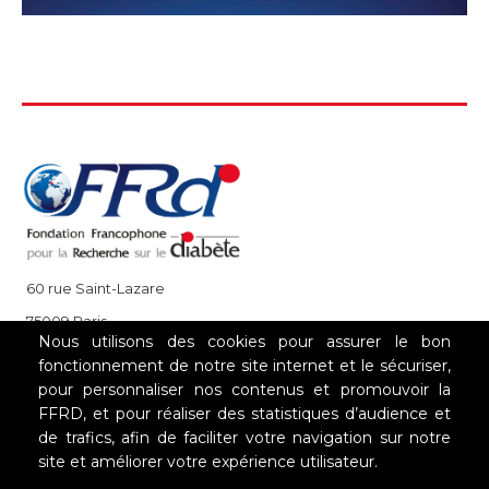
60 rue Saint-Lazare
75009 Paris
Nous utilisons des cookies pour assurer le bon
+33 (0)1 85 08 48 08
fonctionnement de notre site internet et le sécuriser,
pour personnaliser nos contenus et promouvoir la
FFRD, et pour réaliser des statistiques d’audience et
NOS PARTENAIRES
de trafics, afin de faciliter votre navigation sur notre
site et améliorer votre expérience utilisateur.