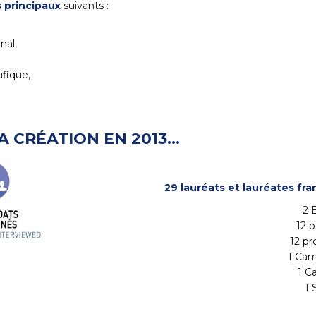
s principaux
suivants :
nal,
ifique,
A CRÉATION EN 2013…
29 lauréats et lauréates f
2 
12 p
12 pr
1 Cam
1 C
1 