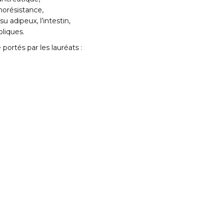
norésistance,
su adipeux, l’intestin,
liques.
portés par les lauréats :