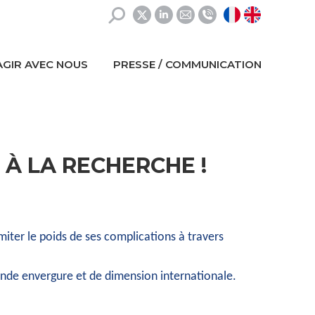
Recherche
La
La
La
:
page
page
page
X
LinkedIn
E-
AGIR AVEC NOUS
PRESSE / COMMUNICATION
s'ouvre
s'ouvre
mail
dans
dans
s'ouvre
une
une
dans
nouvelle
nouvelle
une
fenêtre
fenêtre
nouvelle
 À LA RECHERCHE !
fenêtre
miter le poids de ses complications à travers
rande envergure et de dimension internationale.