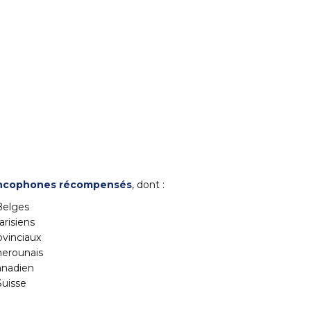
rancophones récompensés
, dont :
Belges
arisiens
ovinciaux
erounais
anadien
Suisse